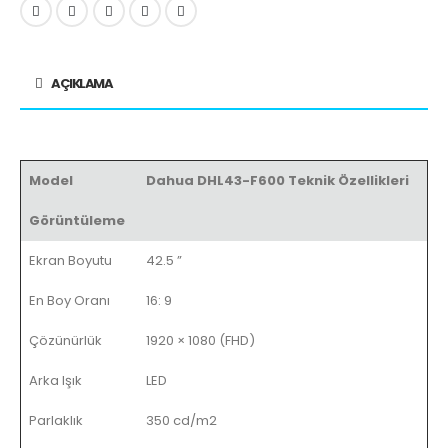
AÇIKLAMA
Model
Dahua DHL43-F600 Teknik Özellikleri
Görüntüleme
Ekran Boyutu
42.5 ”
En Boy Oranı
16: 9
Çözünürlük
1920 × 1080 (FHD)
Arka Işık
LED
Parlaklık
350 cd/m2