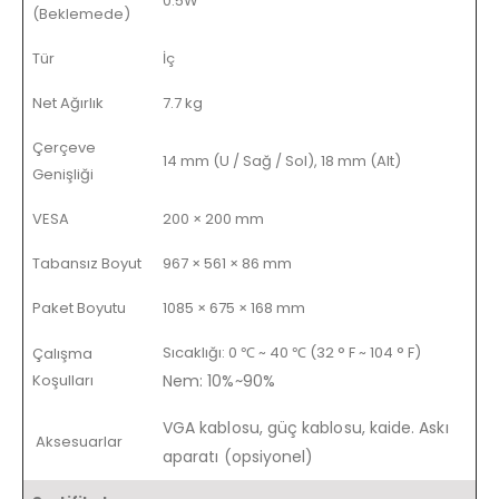
0.5W
(Beklemede)
Tür
İç
Net Ağırlık
7.7 kg
Çerçeve
14 mm (U / Sağ / Sol), 18 mm (Alt)
Genişliği
VESA
200 × 200 mm
Tabansız Boyut
967 × 561 × 86 mm
Paket Boyutu
1085 × 675 × 168 mm
Sıcaklığı: 0 ℃ ~ 40 ℃ (32 ° F ~ 104 ° F)
Çalışma
Koşulları
Nem: 10%~90%
VGA kablosu, güç kablosu, kaide. Askı
Aksesuarlar
aparatı (opsiyonel)