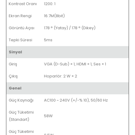
Kontrast Oranı
1200: 1
Ekran Rengi
16.7M(8bit)
Görüntü Açısı
178 ° (Yatay) / 178 ° (Dikey)
Tepki Süresi
5ms
Sinyal
Giriş
VGA (D-Sub) × 1, HDMI × 1, Ses × 1
Çıkış
Hoparlör: 2 W × 2
Genel
Güç Kaynağı
AC100 ~ 240V (+/-% 10), 50/60 Hz
Güç Tüketimi
58W
(Standart)
Güç Tüketimi