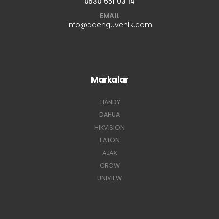
0530 651 03 14
EMAIL
info@adenguvenlik.com
Markalar
TIANDY
DAHUA
HIKVISION
EATON
AJAX
CROW
UNIVIEW