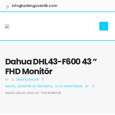
info@adenguvenlik.com
Dahua DHL43-F600 43 ”
FHD Monitör
EV
ÜRÜN İÇERIKLERI
DAHUA
,
MONITÖR VE VIDEOWALL
,
CCTV MONITÖRLER
,
43’’
DAHUA DHL43-F600 43 ” FHD MONITÖR