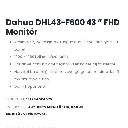
Dahua DHL43-F600 43 ” FHD
Monitör
Kesintisiz 7/24 çalışmaya uygun endüstriyel düzeyde LCD
panel
1920 × 1080 fiziksel çözünürlük
Parlak ve canlı bir video için yüksek kaliteli dijital işleme
Hareket bulanıklığı, titreme veya gölgelenme olmadan 5
ms hızlı tepki süresi
Dahili hoparlörler
STOK KODU:
37E7C4DF4D75
KATEGORILER:
43’’
,
CCTV MONITÖRLER
,
DAHUA
,
MONITÖR VE VIDEOWALL