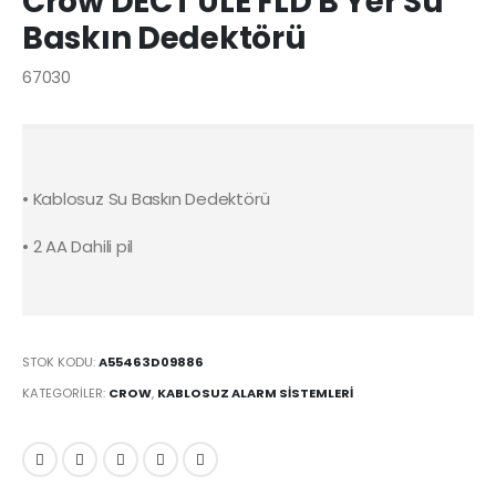
Crow DECT ULE FLD B Yer Su
Baskın Dedektörü
67030
• Kablosuz Su Baskın Dedektörü
• 2 AA Dahili pil
STOK KODU:
A55463D09886
KATEGORILER:
CROW
,
KABLOSUZ ALARM SISTEMLERI