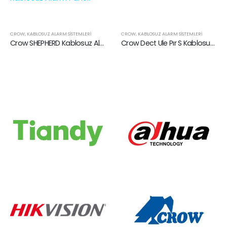
CROW
,
KABLOSUZ ALARM SISTEMLERI
Crow SHEPHERD Kablosuz Alarm Paneli
Crow Dect Ule Pır S Kablosuz Hareket Dedektörü
CROW
,
KABLOSUZ ALARM SISTEMLERI
Crow SH-SMK Kablosuz Duman Dedektörü