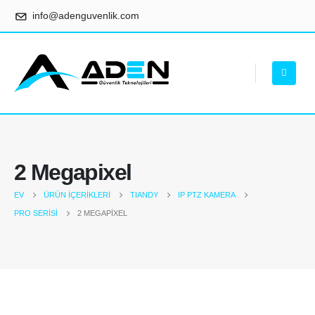
info@adenguvenlik.com
2 Megapixel
EV
ÜRÜN İÇERIKLERI
TIANDY
IP PTZ KAMERA
PRO SERISI
2 MEGAPIXEL