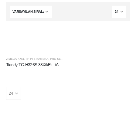
2 MEGAPIXEL
,
IP PTZ KAMERA
,
PRO SERISI
,
TIANDY
Tiandy TC-H326S 33X/I/E++/A 2MP 33× Starlight IR POE AI PTZ Kamera