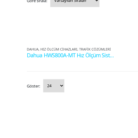
Göre sırala:
DAHUA
,
HIZ ÖLÇÜM CIHAZLARI
,
TRAFIK ÇÖZÜMLERI
Dahua HWS800A-MT Hız Ölçüm Sistemi
Göster: