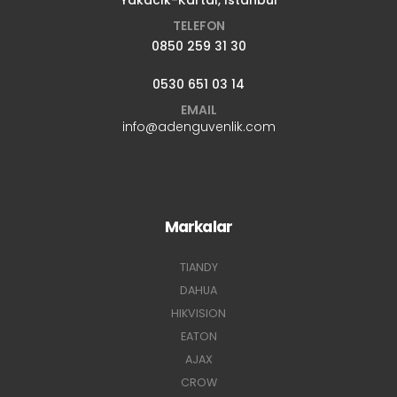
Yakacık-Kartal, İstanbul
TELEFON
0850 259 31 30
0530 651 03 14
EMAIL
info@adenguvenlik.com
Markalar
TIANDY
DAHUA
HIKVISION
EATON
AJAX
CROW