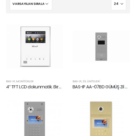
BAS-IP
,
MONITÖRLER
BAS-IP
,
ZIL ÜNITELERI
4’’ TFT LCD dokunmatik. Ekran çözünürlüğü 480×272 Asansör kontrol Alarm sensörleri için 4 giriş, Interkom Monitörü
BAS-IP AA-07BD GÜMÜŞ Zil Ünitesi