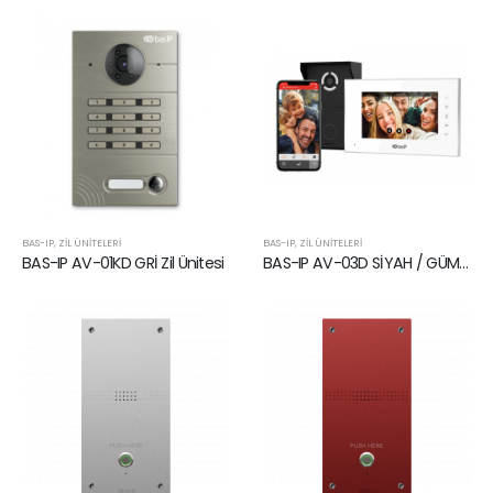
BAS-IP
,
ZIL ÜNITELERI
BAS-IP
,
ZIL ÜNITELERI
BAS-IP AV-01KD GRİ Zil Ünitesi
BAS-IP AV-03D SİYAH / GÜMÜŞ + AQ-07LL BEYAZ Zil Ünitesi