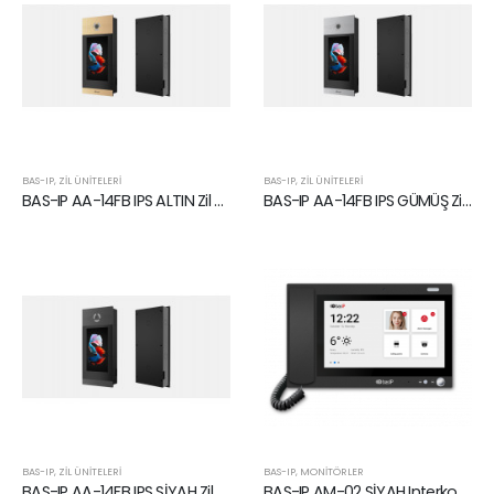
BAS-IP
,
ZIL ÜNITELERI
BAS-IP
,
ZIL ÜNITELERI
BAS-IP AA-14FB IPS ALTIN Zil Ünitesi
BAS-IP AA-14FB IPS GÜMÜŞ Zil Ünitesi
BAS-IP
,
ZIL ÜNITELERI
BAS-IP
,
MONITÖRLER
BAS-IP AA-14FB IPS SİYAH Zil Ünitesi
BAS-IP AM-02 SİYAH Interkom Monitörü