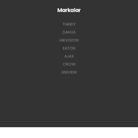
Markalar
TIANDY
DAHUA
HIKVISION
EATON
AJAX
CROW
UNIVIEW