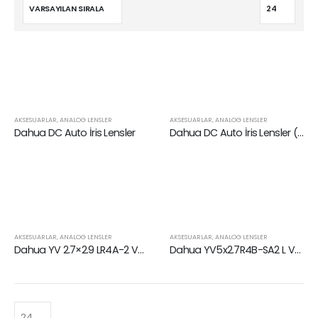
AKSESUARLAR
,
ANALOG LENSLER
AKSESUARLAR
,
ANALOG LENSLER
Dahua DC Auto İris Lensler
Dahua DC Auto İris Lensler ( Day & Night )
AKSESUARLAR
,
ANALOG LENSLER
AKSESUARLAR
,
ANALOG LENSLER
Dahua YV 2.7×2.9 LR4A-2 Vari Focal Manuel İris Lens ( 2.9-8 mm )
Dahua YV5x2.7R4B-SA2 L Vari Focal DC Auto Iris Lens ( 2.7-13.5 mm )