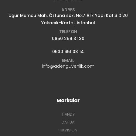
ADRES
Uğur Mumcu Mah. Öztuna sok. No:7 Ark Yapı Kat:6 D:20
Yakacık-Kartal, İstanbul
TELEFON
0850 259 31 30
0530 651 03 14
EMAIL
info@adenguvenlik.com
Markalar
TIANDY
DAHUA
HIKVISION