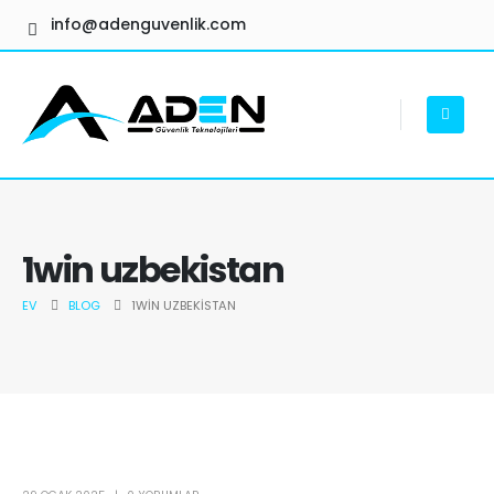
info@adenguvenlik.com
1win uzbekistan
EV
BLOG
1WIN UZBEKISTAN