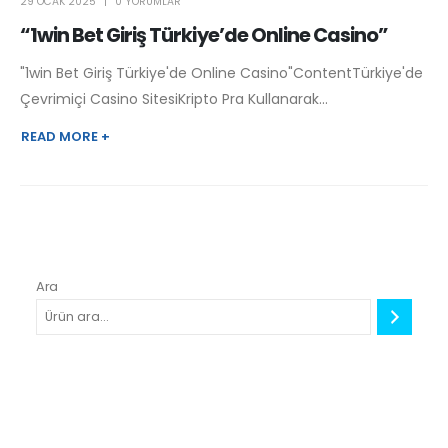
29 OCAK 2025
0 YORUMLAR
“1win Bet Giriş Türkiye’de Online Casino”
"1win Bet Giriş Türkiye'de Online Casino"ContentTürkiye'de
Çevrimiçi Casino SitesiKripto Pra Kullanarak...
READ MORE +
Ara