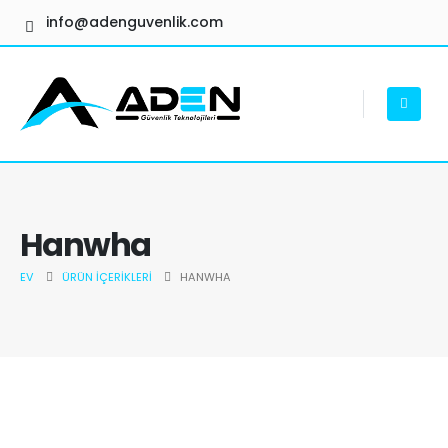
info@adenguvenlik.com
Hanwha
EV
ÜRÜN İÇERIKLERI
HANWHA