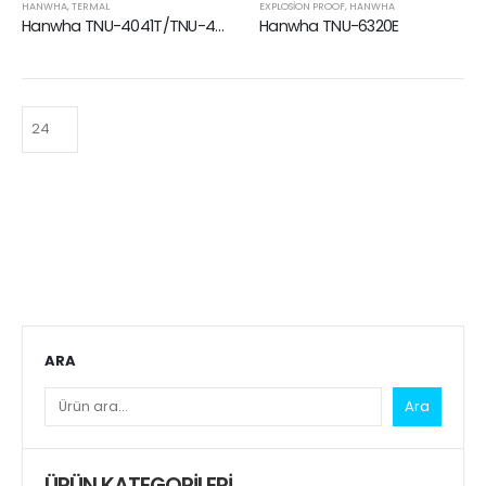
HANWHA
,
TERMAL
EXPLOSION PROOF
,
HANWHA
Hanwha TNU-4041T/TNU-4051T
Hanwha TNU-6320E
ARA
Ara
ÜRÜN KATEGORILERI