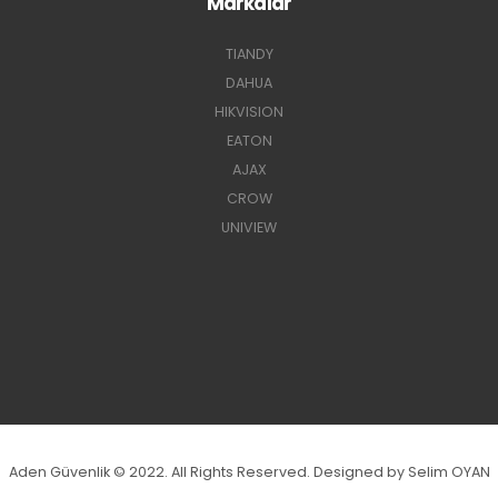
Markalar
TIANDY
DAHUA
HIKVISION
EATON
AJAX
CROW
UNIVIEW
Aden Güvenlik © 2022. All Rights Reserved. Designed by Selim OYAN