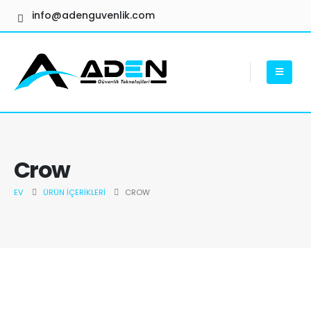
info@adenguvenlik.com
Crow
EV
ÜRÜN İÇERIKLERI
CROW