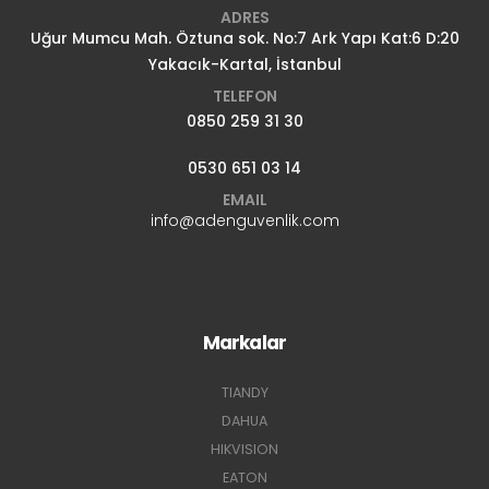
ADRES
Uğur Mumcu Mah. Öztuna sok. No:7 Ark Yapı Kat:6 D:20
Yakacık-Kartal, İstanbul
TELEFON
0850 259 31 30
0530 651 03 14
EMAIL
info@adenguvenlik.com
Markalar
TIANDY
DAHUA
HIKVISION
EATON