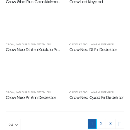
Crow Gbd Plus Cam Kırılma Dedektörü
Crow Led Keypad
CROW
,
KABLOLU ALARM SISTEMLERI
CROW
,
KABLOLU ALARM SISTEMLERI
Crow Neo Dt Am Kablolu Pır Dedektör
Crow Neo Dt Pır Dedektör
CROW
,
KABLOLU ALARM SISTEMLERI
CROW
,
KABLOLU ALARM SISTEMLERI
Crow Neo Pır Am Dedektör
Crow Neo Quad Pır Dedektör
1
2
3