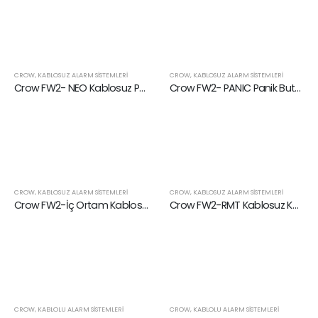
CROW
,
KABLOSUZ ALARM SISTEMLERI
CROW
,
KABLOSUZ ALARM SISTEMLERI
Crow FW2- NEO Kablosuz Pet PIR Dedektörü
Crow FW2- PANIC Panik Butonu
CROW
,
KABLOSUZ ALARM SISTEMLERI
CROW
,
KABLOSUZ ALARM SISTEMLERI
Crow FW2-İç Ortam Kablosuz Kameralı Pır Dedektör
Crow FW2-RMT Kablosuz Kumanda
CROW
,
KABLOLU ALARM SISTEMLERI
CROW
,
KABLOLU ALARM SISTEMLERI