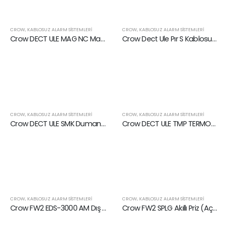
CROW
,
KABLOSUZ ALARM SISTEMLERI
CROW
,
KABLOSUZ ALARM SISTEMLERI
Crow DECT ULE MAG NC Manyetik Kontak
Crow Dect Ule Pır S Kablosuz Hareket Dedektörü
CROW
,
KABLOSUZ ALARM SISTEMLERI
CROW
,
KABLOSUZ ALARM SISTEMLERI
Crow DECT ULE SMK Duman Dedektörü
Crow DECT ULE TMP TERMOSTAT Sıcaklık Algılama Sensörü
CROW
,
KABLOSUZ ALARM SISTEMLERI
CROW
,
KABLOSUZ ALARM SISTEMLERI
Crow FW2 EDS-3000 AM Dış Ortam Dedektörü
Crow FW2 SPLG Akıllı Priz (Aç-Kapat)