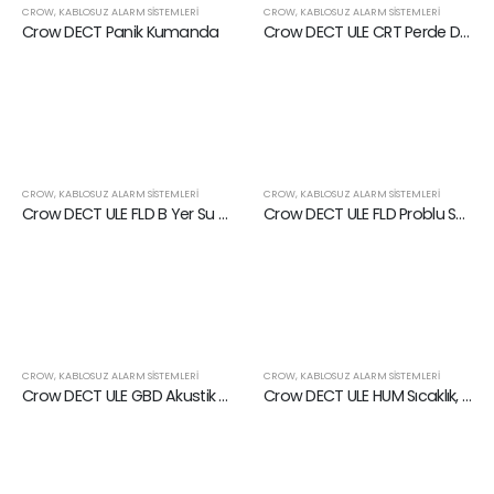
CROW
,
KABLOSUZ ALARM SISTEMLERI
CROW
,
KABLOSUZ ALARM SISTEMLERI
Crow DECT Panik Kumanda
Crow DECT ULE CRT Perde Dedektörü
CROW
,
KABLOSUZ ALARM SISTEMLERI
CROW
,
KABLOSUZ ALARM SISTEMLERI
Crow DECT ULE FLD B Yer Su Baskın Dedektörü
Crow DECT ULE FLD Problu Su Baskın Dedektörü
CROW
,
KABLOSUZ ALARM SISTEMLERI
CROW
,
KABLOSUZ ALARM SISTEMLERI
Crow DECT ULE GBD Akustik Cam Kırılma Sensörü
Crow DECT ULE HUM Sıcaklık, Nem ve Hava Basıncı Göstergesi